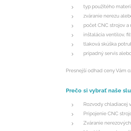
typ použitého materi
zváranie nerezu aleb
počet CNC strojov a 
inštalácia ventilov, f
tlaková skúška potru
prípadný servis aleb
Presnejší odhad ceny Vám o
Prečo si vybrať naše sl
Rozvody chladiacej 
Pripojenie CNC stroj
Zváranie nerezových