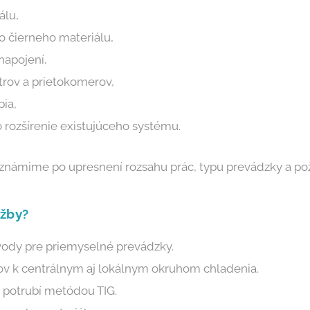
álu,
o čierneho materiálu,
napojení,
iltrov a prietokomerov,
bia,
o rozšírenie existujúceho systému.
známime po upresnení rozsahu prác, typu prevádzky a po
užby?
vody pre priemyselné prevádzky.
ov k centrálnym aj lokálnym okruhom chladenia.
 potrubí metódou TIG.