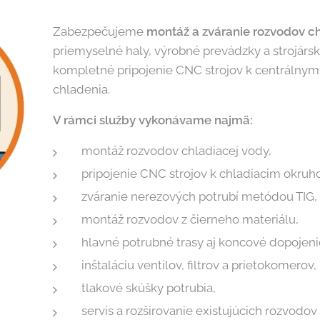
Zabezpečujeme
montáž a zváranie rozvodov c
priemyselné haly, výrobné prevádzky a strojársk
kompletné pripojenie CNC strojov k centrálny
chladenia.
V rámci služby vykonávame najmä:
montáž rozvodov chladiacej vody,
pripojenie CNC strojov k chladiacim okruh
zváranie nerezových potrubí metódou TIG,
montáž rozvodov z čierneho materiálu,
hlavné potrubné trasy aj koncové dopojeni
inštaláciu ventilov, filtrov a prietokomerov,
tlakové skúšky potrubia,
servis a rozširovanie existujúcich rozvodov