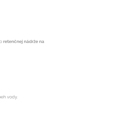
do
retenčnej nádrže na
beh vody.