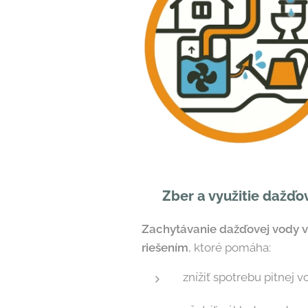
🌧️
Zber a využitie dažďo
Zachytávanie dažďovej vody 
riešením
, ktoré pomáha:
znížiť spotrebu pitnej v