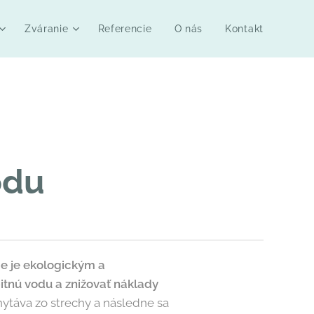
Zváranie
Referencie
O nás
Kontakt
odu
e je ekologickým a
itnú vodu a znižovať náklady
ytáva zo strechy a následne sa