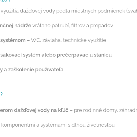
 využitia dažďovej vody podľa miestnych podmienok (svah,
nčnej nádrže
vrátane potrubí, filtrov a prepadov
m systémom
– WC, závlaha, technické využitie
sakovací systém alebo prečerpávaciu stanicu
y a zaškolenie používateľa
s?
erom dažďovej vody na kľúč
– pre rodinné domy, záhradné
i komponentmi a systémami s dlhou životnosťou