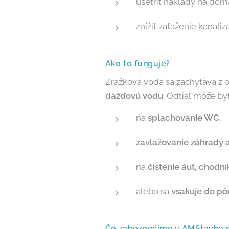
ušetriť náklady na dom
znížiť zaťaženie kanali
Ako to funguje?
Zrážková voda sa zachytáva z 
dažďovú vodu
. Odtiaľ môže byť
na
splachovanie WC
,
zavlažovanie záhrady a
na
čistenie áut, chodn
alebo sa
vsakuje do pô
Čo zabezpečíme v AMStavba s.