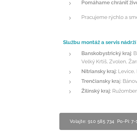
Pomáhame chrániť živo
Pracujeme rýchlo a sme 
Službu montáž a servis
nádrží
Banskobystrický kraj
: 
Velký Krtíš, Zvolen, Ža
Nitriansky kraj:
Levice, 
Trenčiansky kra
j: Báno
Žilinský kraj:
Ružombe
Volajte: 910 585 734 Po-Pi: 7-