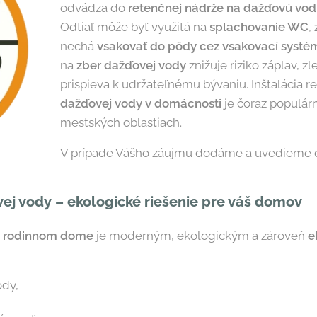
odvádza do
retenčnej nádrže na dažďovú vod
Odtiaľ môže byť využitá na
splachovanie WC
,
nechá
vsakovať do pôdy cez vsakovací systé
na
zber dažďovej vody
znižuje riziko záplav, 
prispieva k udržateľnému bývaniu. Inštalácia r
dažďovej vody v domácnosti
je čoraz populárn
mestských oblastiach.
V prípade Vášho záujmu dodáme a uvedieme d
vej vody – ekologické riešenie pre váš domov
v rodinnom dome
je moderným, ekologickým a zároveň
e
ody,