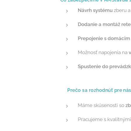
Návrh systému
zberu a
Dodanie a montáž rete
Prepojenie s domáci
Možnosť napojenia na
v
Spustenie do prevádzk
✅ Prečo sa rozhodnúť pre ná
Máme skúsenosti so
zb
Pracujeme s kvalitným