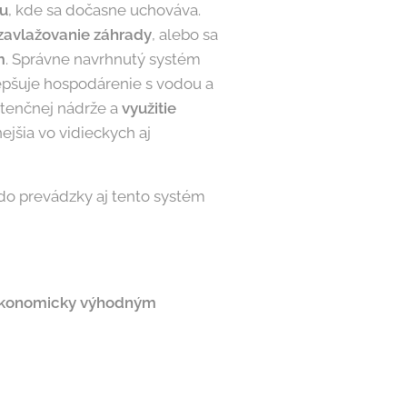
u
, kde sa dočasne uchováva.
zavlažovanie záhrady
, alebo sa
m
. Správne navrhnutý systém
zlepšuje hospodárenie s vodou a
etenčnej nádrže a
využitie
ejšia vo vidieckych aj
o prevádzky aj tento systém
konomicky výhodným