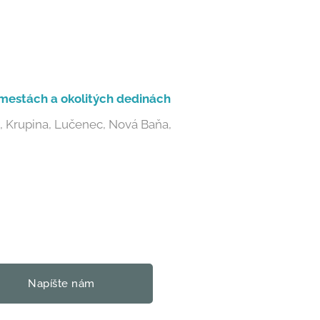
mestách a okolitých dedinách
a, Krupina, Lučenec, Nová Baňa,
Napíšte nám