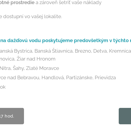
tné prostredie
a zároveň šetriť vaše náklady
dostupní vo vašej lokalite.
 na dažďovú vodu
poskytujeme predovšetkým v týchto 
Banská Bystrica, Banská Štiavnica, Brezno, Detva, Kremnic
rnovica, Žiar nad Hronom
Nitra, Šahy, Zlaté Moravce
vce nad Bebravou, Handlová, Partizánske, Prievidza
rok
17 hod.