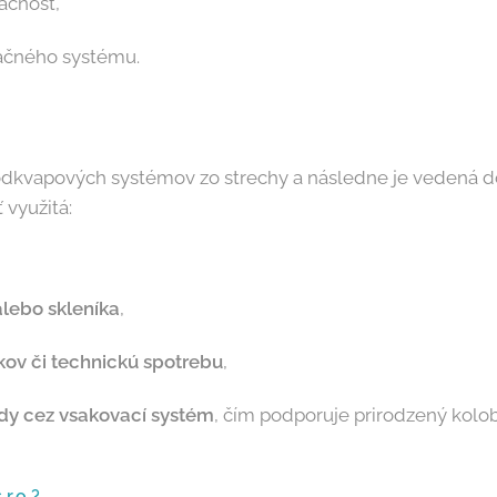
ácnosť,
začného systému.
odkvapových systémov zo strechy a následne je vedená 
 využitá:
lebo skleníka
,
íkov či technickú spotrebu
,
dy cez vsakovací systém
, čím podporuje prirodzený kolo
r.o.?