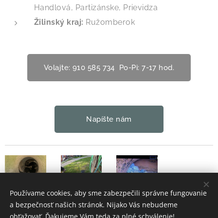
Handlová, Partizánske, Prievidza
Žilinský kraj:
Ružomberok
Volajte: 910 585 734 Po-Pi: 7-17 hod.
Napíšte nám
Používame cookies, aby sme zabezpečili správne fungovanie
a bezpečnosť našich stránok. Nijako Vás nebudeme
obťažovať. Ďakujeme Vám teda za plné schválenie!