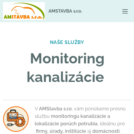
AMSTAVBA s.r.o.
NAŠE SLUŽBY
Monitoring
kanalizácie
V
AMStavba s.r.o.
vám ponúkame presnú
službu
monitoringu kanalizácie a
lokalizácie porúch potrubia
, ideálnu pre
firmy, úrady, inštitúcie
aj
domácnosti
.