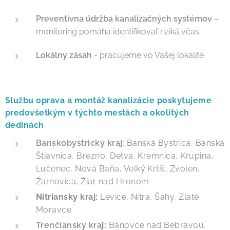
Preventívna údržba kanalizačných systémov
–
monitoring pomáha identifikovať riziká včas.
Lokálny zásah
- pracujeme vo Vašej lokalite
Službu oprava a montáž kanalizácie poskytujeme
predovšetkým v týchto mestách a okolitých
dedinách
Banskobystrický kraj
: Banská Bystrica, Banská
Štiavnica, Brezno, Detva, Kremnica, Krupina,
Lučenec, Nová Baňa, Velký Krtíš, Zvolen,
Žarnovica, Žiar nad Hronom
Nitriansky kraj:
Levice, Nitra, Šahy, Zlaté
Moravce
Trenčiansky kra
j:
Bánovce nad Bebravou,