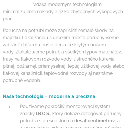
Vďaka moderným technológiám
minimalizujeme náklady a riziko zbytočných výkopových
prác.
Porucha na potrubí môže zapríčiniť nemalé škody na
majetku. Lokalizáciou s určením miesta poruchy vieme
zabrániť ďalšiemu poškodeniu či skrytým únikom
vody. Zlokalizujeme potrubia všetkých typov materiálov,
trasy na tlakovom rozvode vody, ústredného kúrenia,
pitnej, požiarnej, priemyselnej, teplej úžitkovej vody alebo
tlakovej kanalizácii, teplovodné rozvody aj neznáme
potrubné vedenia.
Naša technológia – moderná a precízna
Používame pokročilý monitorovací systém
značky
I.B.O.S.
, ktorý dokáže detegovať poruchy
potrubia s presnosťou na
desať centimetrov
, a
zaznamenáva videozáznam s presným určením